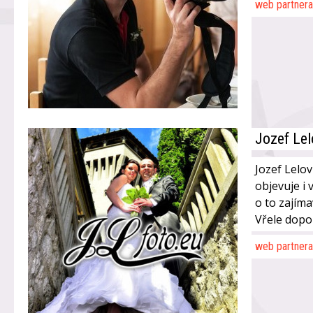
web partnera
Jozef Lel
Jozef Lelov
objevuje i 
o to zajíma
Vřele dopo
web partnera