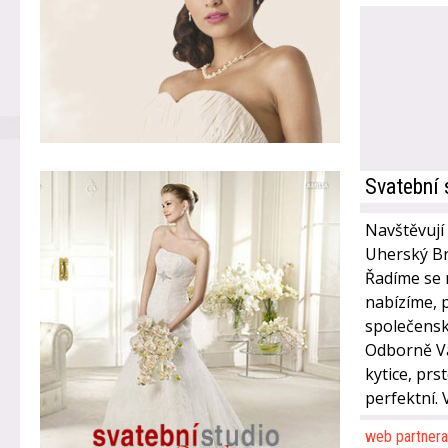
Svatební 
Navštěvují
Uherský Bro
Řadíme se m
nabízíme, 
společensk
Odborně Vá
kytice, prs
perfektní. 
web partnera