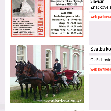
Slavičín
Značkové s
web partnera
Svatba k
Oldřichovi
web partnera