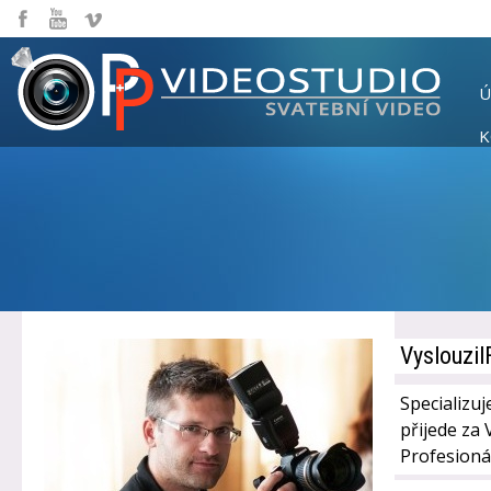
Ú
K
Vyslouzil
Specializuj
přijede za 
Profesionál