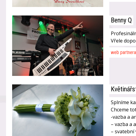
Benny Q
Profesináln
Vřele dop
web partnera
Květinářs
Splníme kaž
Chceme tot
-vazba a a
– vazba a 
– svatební