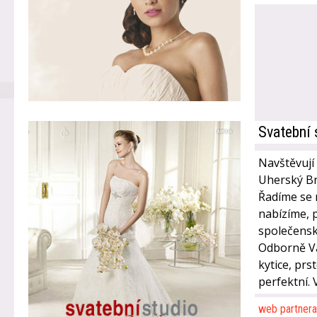
Svatební 
Navštěvují
Uherský Bro
Řadíme se m
nabízíme, 
společensk
Odborně Vá
kytice, prs
perfektní. 
web partnera