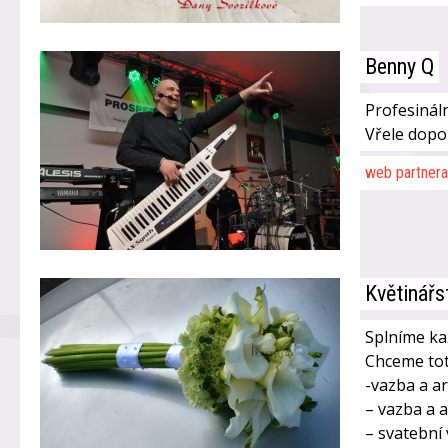
Benny Q
Profesináln
Vřele dop
web partnera
Květinářs
Splníme kaž
Chceme tot
-vazba a a
– vazba a 
– svatební