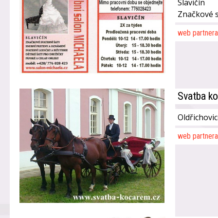
Slavičín
Značkové s
web partnera
Svatba k
Oldřichovi
web partnera