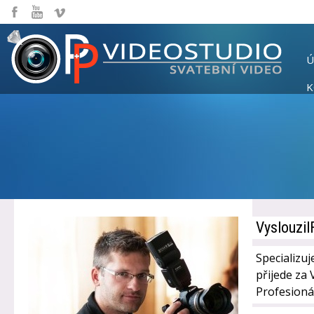
Ú
K
Vyslouzil
Specializuj
přijede za 
Profesionál