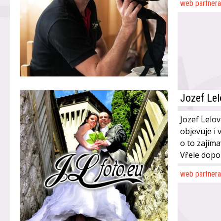
web partnera
Jozef Lel
Jozef Lelov
objevuje i 
o to zajíma
Vřele dopo
web partnera